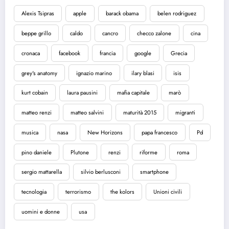
Alexis Tsipras
apple
barack obama
belen rodriguez
beppe grillo
caldo
cancro
checco zalone
cina
cronaca
facebook
francia
google
Grecia
grey's anatomy
ignazio marino
ilary blasi
isis
kurt cobain
laura pausini
mafia capitale
marò
matteo renzi
matteo salvini
maturità 2015
migranti
musica
nasa
New Horizons
papa francesco
Pd
pino daniele
Plutone
renzi
riforme
roma
sergio mattarella
silvio berlusconi
smartphone
tecnologia
terrorismo
the kolors
Unioni civili
uomini e donne
usa