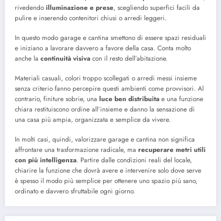
rivedendo
illuminazione e prese
, scegliendo superfici facili da
pulire e inserendo contenitori chiusi o arredi leggeri.
In questo modo garage e cantina smettono di essere spazi residuali
e iniziano a lavorare davvero a favore della casa. Conta molto
anche la
continuità visiva
con il resto dell’abitazione.
Materiali casuali, colori troppo scollegati o arredi messi insieme
senza criterio fanno percepire questi ambienti come provvisori. Al
contrario, finiture sobrie, una
luce ben distribuita
e una funzione
chiara restituiscono ordine all’insieme e danno la sensazione di
una casa più ampia, organizzata e semplice da vivere.
In molti casi, quindi, valorizzare garage e cantina non significa
affrontare una trasformazione radicale, ma
recuperare metri utili
con più intelligenza
. Partire dalle condizioni reali del locale,
chiarire la funzione che dovrà avere e intervenire solo dove serve
è spesso il modo più semplice per ottenere uno spazio più sano,
ordinato e davvero sfruttabile ogni giorno.