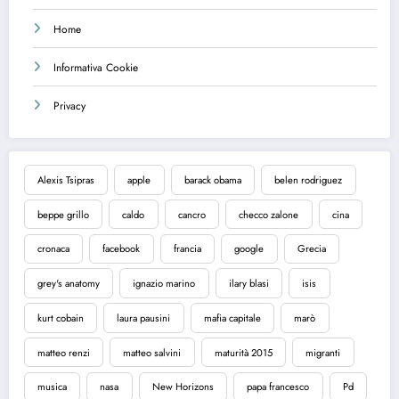
Home
Informativa Cookie
Privacy
Alexis Tsipras
apple
barack obama
belen rodriguez
beppe grillo
caldo
cancro
checco zalone
cina
cronaca
facebook
francia
google
Grecia
grey's anatomy
ignazio marino
ilary blasi
isis
kurt cobain
laura pausini
mafia capitale
marò
matteo renzi
matteo salvini
maturità 2015
migranti
musica
nasa
New Horizons
papa francesco
Pd