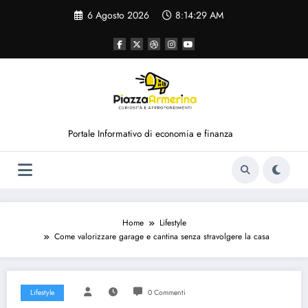
Vai
6 Agosto 2026
8:14:29 AM
al
contenuto
Portale Informativo di economia e finanza
Home
Lifestyle
Come valorizzare garage e cantina senza stravolgere la casa
Lifestyle
0 Commenti