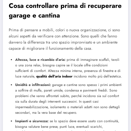
Cosa controllare prima di recuperare
garage e cantina
Prima di pensare a mobili, colori o nuova organizzazione, ci sono
alcuni aspetti da verificare con attenzione. Sono quelli che fanno
davvero la differenza tra uno spazio improvvisato e un ambiente
capace di migliorare il funzionamento della casa.
Altezza, luce e ricambio d’aria:
prima di immaginare scaffali, tavoli
o una zona relax, bisogna capire se il locale offre condizioni
sufficienti di comfort. Altezza minima interna, presenza di finestre e di
luce naturale,
qualità dell’aria indoor
incidono molto più dell’estetica.
Umidità e infiltrazioni:
garage e cantine sono spesso i primi ambienti
a soffrire di muffa, pareti umide, condensa e pavimenti freddi. Sono
problemi che vanno affrontati subito, perché incidono sia sul comfort
sia sulla durata degli interventi successivi. In questi casi
impermeabilizzazione, isolamento o materiali adatti non sono dettagli
secondari, ma la vera base del recupero.
Impianti e sicurezza:
se lo spazio deve essere usato con continuità,
bisogna valutare bene prese, punti luce, eventuali scarichi,