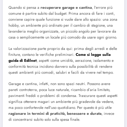
Quando si pensa a
recuperare garage e cantina
, l’errore più
comune è partire subito dal budget. Prima ancora di fare i conti,
conviene capire quale funzione si vuole dare allo spazio: una zona
hobby, un ambiente più ordinato per il cambio di stagione, una
lavanderia meglio organizzata, un piccolo angolo per lavorare da
casa o semplicemente un locale più comodo da usare ogni giorno.
La valorizzazione parte proprio da qui: prima degli arredi e delle
finiture, contano le verifiche preliminari.
Come si legge sulla
guida di Edilnet
, aspetti come umidità, aerazione, isolamento e
conformità tecnica incidono davvero sulla possibilità di rendere
questi ambienti più comodi, salubri e facili da vivere nel tempo.
Garage e cantina, infatti, non sono spazi neutri. Possono avere
pareti controterra, poca luce naturale, ricambio d’aria limitato,
pavimenti freddi o problemi di condensa. Trascurare questi aspetti
significa ottenere magari un ambiente più gradevole da vedere,
ma poco confortevole nell’uso quotidiano. Per questo è più utile
ragionare in termini di praticità, benessere e durata
, invece
di concentrarsi subito solo sulla spesa finale.