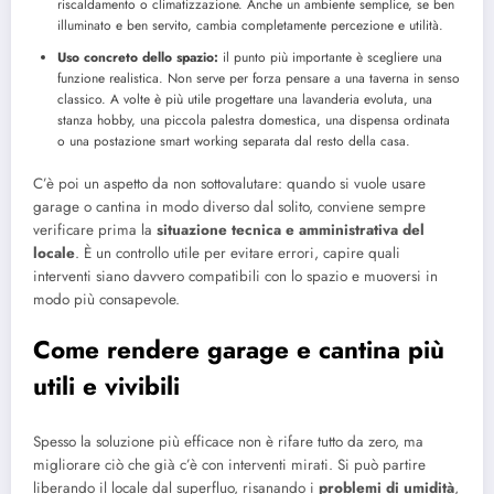
riscaldamento o climatizzazione. Anche un ambiente semplice, se ben
illuminato e ben servito, cambia completamente percezione e utilità.
Uso concreto dello spazio:
il punto più importante è scegliere una
funzione realistica. Non serve per forza pensare a una taverna in senso
classico. A volte è più utile progettare una lavanderia evoluta, una
stanza hobby, una piccola palestra domestica, una dispensa ordinata
o una postazione smart working separata dal resto della casa.
C’è poi un aspetto da non sottovalutare: quando si vuole usare
garage o cantina in modo diverso dal solito, conviene sempre
verificare prima la
situazione tecnica e amministrativa del
locale
. È un controllo utile per evitare errori, capire quali
interventi siano davvero compatibili con lo spazio e muoversi in
modo più consapevole.
Come rendere garage e cantina più
utili e vivibili
Spesso la soluzione più efficace non è rifare tutto da zero, ma
migliorare ciò che già c’è con interventi mirati. Si può partire
liberando il locale dal superfluo, risanando i
problemi di umidità
,