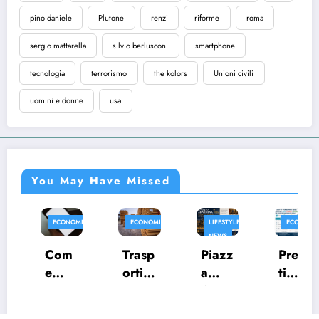
pino daniele
Plutone
renzi
riforme
roma
sergio mattarella
silvio berlusconi
smartphone
tecnologia
terrorismo
the kolors
Unioni civili
uomini e donne
usa
You May Have Missed
ECONOMIA
ECONOMIA
LIFESTYLE
ECONOMIA
NEWS
Com
Trasp
Presti
Piazz
e
orti
ti
a
aume
eccez
perso
Arme
ntare
ionali
nali
rina