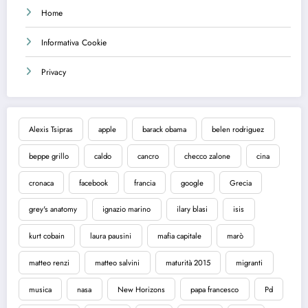
Home
Informativa Cookie
Privacy
Alexis Tsipras
apple
barack obama
belen rodriguez
beppe grillo
caldo
cancro
checco zalone
cina
cronaca
facebook
francia
google
Grecia
grey's anatomy
ignazio marino
ilary blasi
isis
kurt cobain
laura pausini
mafia capitale
marò
matteo renzi
matteo salvini
maturità 2015
migranti
musica
nasa
New Horizons
papa francesco
Pd