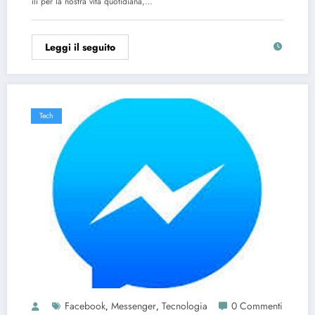
ili per la nostra vita quotidiana,…
Leggi il seguito
Tech
Facebook
Messenger
Tecnologia
0 Commenti
,
,