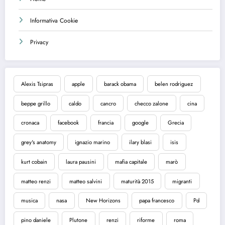
Informativa Cookie
Privacy
Alexis Tsipras
apple
barack obama
belen rodriguez
beppe grillo
caldo
cancro
checco zalone
cina
cronaca
facebook
francia
google
Grecia
grey's anatomy
ignazio marino
ilary blasi
isis
kurt cobain
laura pausini
mafia capitale
marò
matteo renzi
matteo salvini
maturità 2015
migranti
musica
nasa
New Horizons
papa francesco
Pd
pino daniele
Plutone
renzi
riforme
roma