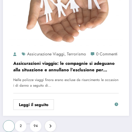
Assicurazione Viaggi
Terrorismo
0 Commenti
,
Assicurazioni viaggio: le compagnie si adeguano
alla situazione e annullano l’esclusione per
terrorismo
Nelle polizze viaggi finora erano escluse da risarcimento le occasion
i di danno a seguito di…
Leggi il seguito
Paginazione
…
1
2
94