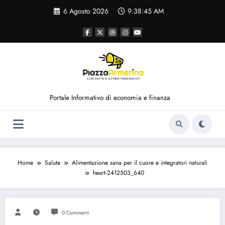
Vai
6 Agosto 2026
9:38:45 AM
al
contenuto
Portale Informativo di economia e finanza
Home
Salute
Alimentazione sana per il cuore e integratori naturali
heart-2412503_640
0 Commenti