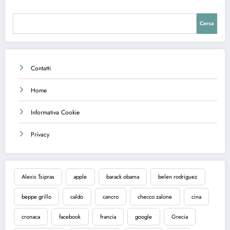
Cerca
Contatti
Home
Informativa Cookie
Privacy
Alexis Tsipras
apple
barack obama
belen rodriguez
beppe grillo
caldo
cancro
checco zalone
cina
cronaca
facebook
francia
google
Grecia