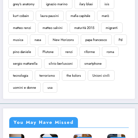
grey's anatomy
ignazio marino
ilary blasi
isis
kurt cobain
laura pausini
mafia capitale
marò
matteo renzi
matteo salvini
maturità 2015
migranti
musica
nasa
New Horizons
papa francesco
Pd
pino daniele
Plutone
renzi
riforme
roma
sergio mattarella
silvio berlusconi
smartphone
tecnologia
terrorismo
the kolors
Unioni civili
uomini e donne
usa
You May Have Missed