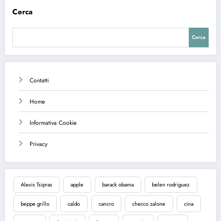
Cerca
Cerca
Contatti
Home
Informativa Cookie
Privacy
Alexis Tsipras
apple
barack obama
belen rodriguez
beppe grillo
caldo
cancro
checco zalone
cina