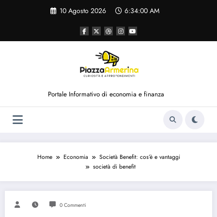
Vai
10 Agosto 2026
6:34:00 AM
al
contenuto
Portale Informativo di economia e finanza
Home
Economia
Società Benefit: cos’è e vantaggi
società di benefit
0 Commenti