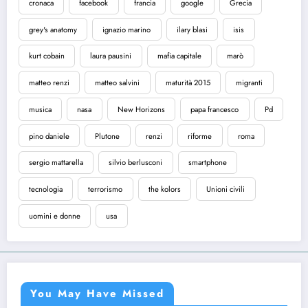
cronaca
facebook
francia
google
Grecia
grey's anatomy
ignazio marino
ilary blasi
isis
kurt cobain
laura pausini
mafia capitale
marò
matteo renzi
matteo salvini
maturità 2015
migranti
musica
nasa
New Horizons
papa francesco
Pd
pino daniele
Plutone
renzi
riforme
roma
sergio mattarella
silvio berlusconi
smartphone
tecnologia
terrorismo
the kolors
Unioni civili
uomini e donne
usa
You May Have Missed