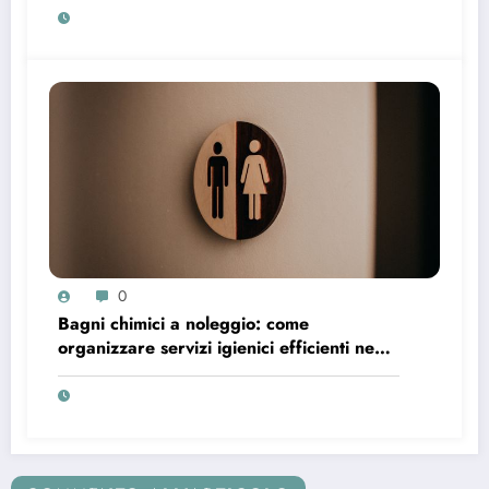
0
Bagni chimici a noleggio: come
organizzare servizi igienici efficienti negli
spazi temporanei