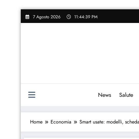
Vai
7 Agosto 2026
11:44:40 PM
al
contenuto
News
Salute
Home
Economia
Smart usate: modelli, scheda