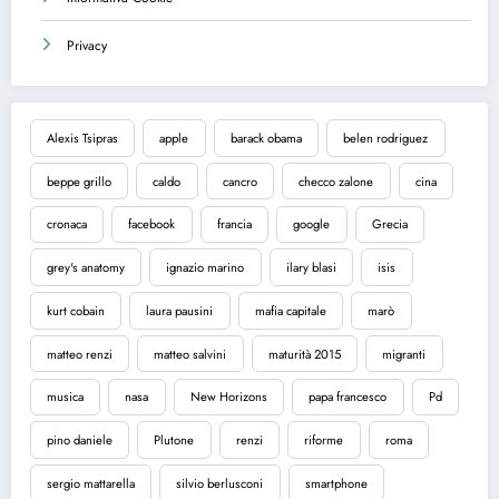
Privacy
Alexis Tsipras
apple
barack obama
belen rodriguez
beppe grillo
caldo
cancro
checco zalone
cina
cronaca
facebook
francia
google
Grecia
grey's anatomy
ignazio marino
ilary blasi
isis
kurt cobain
laura pausini
mafia capitale
marò
matteo renzi
matteo salvini
maturità 2015
migranti
musica
nasa
New Horizons
papa francesco
Pd
pino daniele
Plutone
renzi
riforme
roma
sergio mattarella
silvio berlusconi
smartphone