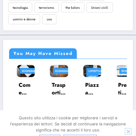
tecnologia
terrorismo
the kolors
Unioni civili
uomini e donne
usa
You May Have Missed
ECONOMIA
ECONOMIA
LIFESTYLE
ECONOMIA
NEWS
Com
Trasp
Piazz
Presti
e
orti
a
ti
aume
eccez
Arme
perso
ntare
ionali
rina
nali
i
:
202
202
Questo sito utilizza i cookie per migliorare i servizi e
follo
come
6: Il
6:
l'esperienza dei lettori. Se decidi di continuare la navigazione
wer
prote
Palio
confr
significa che ne accetti il loro uso.
Home
Informativa Cookie
Privacy
Contatti