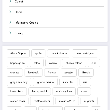
Contatti
Home
Informativa Cookie
Privacy
Alexis Tsipras
apple
barack obama
belen rodriguez
beppe grillo
caldo
cancro
checco zalone
cina
cronaca
facebook
francia
google
Grecia
grey's anatomy
ignazio marino
ilary blasi
isis
kurt cobain
laura pausini
mafia capitale
marò
matteo renzi
matteo salvini
maturità 2015
migranti