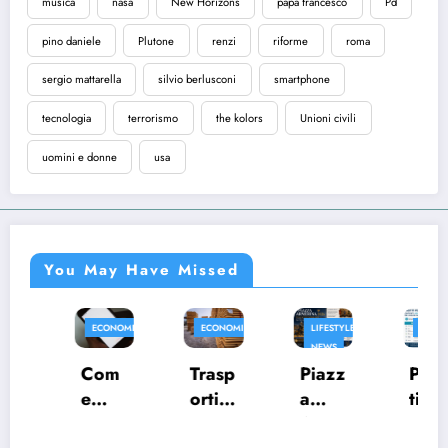
musica
nasa
New Horizons
papa francesco
Pd
pino daniele
Plutone
renzi
riforme
roma
sergio mattarella
silvio berlusconi
smartphone
tecnologia
terrorismo
the kolors
Unioni civili
uomini e donne
usa
You May Have Missed
ECONOMIA
ECONOMIA
LIFESTYLE
ECONOMIA
NEWS
Com
Trasp
Presti
Piazz
e
orti
ti
a
aume
eccez
perso
Arme