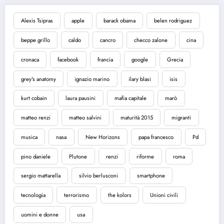
Alexis Tsipras
apple
barack obama
belen rodriguez
beppe grillo
caldo
cancro
checco zalone
cina
cronaca
facebook
francia
google
Grecia
grey's anatomy
ignazio marino
ilary blasi
isis
kurt cobain
laura pausini
mafia capitale
marò
matteo renzi
matteo salvini
maturità 2015
migranti
musica
nasa
New Horizons
papa francesco
Pd
pino daniele
Plutone
renzi
riforme
roma
sergio mattarella
silvio berlusconi
smartphone
tecnologia
terrorismo
the kolors
Unioni civili
uomini e donne
usa