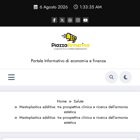
Vai
6 Agosto 2026
1:33:35 AM
al
contenuto
Portale Informativo di economia e finanza
Home
Salute
Mastoplastica additiva: tra prospettiva clinica e ricerca dell’armonia
estetica
Mastoplastica additiva: tra prospettiva clinica e ricerca dell’armonia
estetica