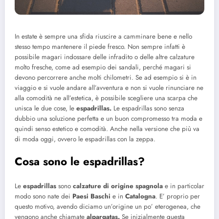
In estate è sempre una sfida riuscire a camminare bene e nello
stesso tempo mantenere il piede fresco. Non sempre infatti è
possibile magari indossare delle infradito o delle altre calzature
molto fresche, come ad esempio dei sandali, perché magari si
devono percorrere anche molti chilometri. Se ad esempio si è in
viaggio e si vuole andare all’avventura e non si vuole rinunciare ne
alla comodità ne all’estetica, è possibile scegliere una scarpa che
unisca le due cose, le
espadrillas.
Le espadrillas sono senza
dubbio una soluzione perfetta e un buon compromesso tra moda e
quindi senso estetico e comodità. Anche nella versione che più va
di moda oggi, ovvero le espadrillas con la zeppa.
Cosa sono le espadrillas?
Le
espadrillas
sono
calzature di origine spagnola
e in particolar
modo sono nate dei
Paesi Baschi
e in
Catalogna
. E’ proprio per
questo motivo, avendo diciamo un’origine un po’ eterogenea, che
vengono anche chiamate
alpargatas.
Se inizialmente questa