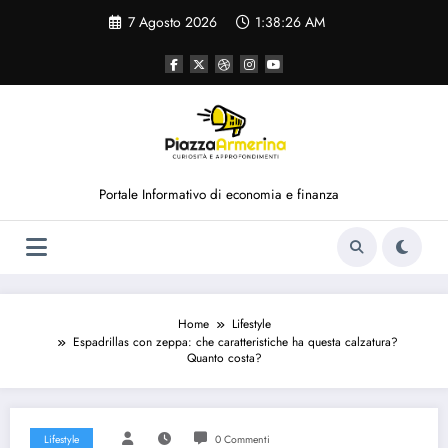
Vai
7 Agosto 2026
1:38:27 AM
al
contenuto
Portale Informativo di economia e finanza
Home
Lifestyle
Espadrillas con zeppa: che caratteristiche ha questa calzatura?
Quanto costa?
Lifestyle
0 Commenti