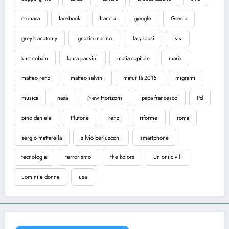
cronaca
facebook
francia
google
Grecia
grey's anatomy
ignazio marino
ilary blasi
isis
kurt cobain
laura pausini
mafia capitale
marò
matteo renzi
matteo salvini
maturità 2015
migranti
musica
nasa
New Horizons
papa francesco
Pd
pino daniele
Plutone
renzi
riforme
roma
sergio mattarella
silvio berlusconi
smartphone
tecnologia
terrorismo
the kolors
Unioni civili
uomini e donne
usa