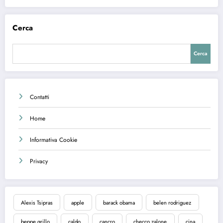
Cerca
Cerca
Contatti
Home
Informativa Cookie
Privacy
Alexis Tsipras
apple
barack obama
belen rodriguez
beppe grillo
caldo
cancro
checco zalone
cina