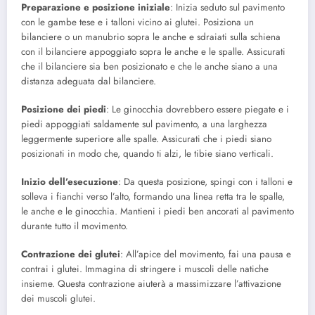
Preparazione e posizione iniziale
: Inizia seduto sul pavimento
con le gambe tese e i talloni vicino ai glutei. Posiziona un
bilanciere o un manubrio sopra le anche e sdraiati sulla schiena
con il bilanciere appoggiato sopra le anche e le spalle. Assicurati
che il bilanciere sia ben posizionato e che le anche siano a una
distanza adeguata dal bilanciere.
Posizione dei piedi
: Le ginocchia dovrebbero essere piegate e i
piedi appoggiati saldamente sul pavimento, a una larghezza
leggermente superiore alle spalle. Assicurati che i piedi siano
posizionati in modo che, quando ti alzi, le tibie siano verticali.
Inizio dell’esecuzione
: Da questa posizione, spingi con i talloni e
solleva i fianchi verso l’alto, formando una linea retta tra le spalle,
le anche e le ginocchia. Mantieni i piedi ben ancorati al pavimento
durante tutto il movimento.
Contrazione dei glutei
: All’apice del movimento, fai una pausa e
contrai i glutei. Immagina di stringere i muscoli delle natiche
insieme. Questa contrazione aiuterà a massimizzare l’attivazione
dei muscoli glutei.