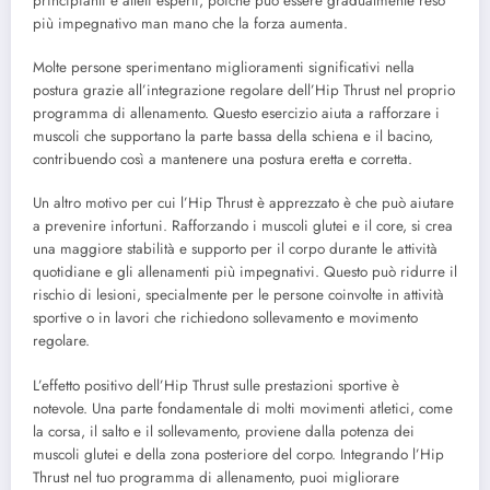
principianti e atleti esperti, poiché può essere gradualmente reso
più impegnativo man mano che la forza aumenta.
Molte persone sperimentano miglioramenti significativi nella
postura grazie all’integrazione regolare dell’Hip Thrust nel proprio
programma di allenamento. Questo esercizio aiuta a rafforzare i
muscoli che supportano la parte bassa della schiena e il bacino,
contribuendo così a mantenere una postura eretta e corretta.
Un altro motivo per cui l’Hip Thrust è apprezzato è che può aiutare
a prevenire infortuni. Rafforzando i muscoli glutei e il core, si crea
una maggiore stabilità e supporto per il corpo durante le attività
quotidiane e gli allenamenti più impegnativi. Questo può ridurre il
rischio di lesioni, specialmente per le persone coinvolte in attività
sportive o in lavori che richiedono sollevamento e movimento
regolare.
L’effetto positivo dell’Hip Thrust sulle prestazioni sportive è
notevole. Una parte fondamentale di molti movimenti atletici, come
la corsa, il salto e il sollevamento, proviene dalla potenza dei
muscoli glutei e della zona posteriore del corpo. Integrando l’Hip
Thrust nel tuo programma di allenamento, puoi migliorare