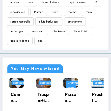
musica
nasa
New Horizons
papa francesco
Pd
pino daniele
Plutone
renzi
riforme
roma
sergio mattarella
silvio berlusconi
smartphone
tecnologia
terrorismo
the kolors
Unioni civili
uomini e donne
usa
You May Have Missed
ECONOMIA
ECONOMIA
LIFESTYLE
ECONOMIA
NEWS
Com
Trasp
Piazz
Presti
e
orti
a
ti
aume
eccez
Arme
perso