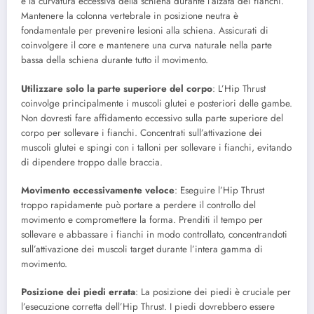
è la curvatura eccessiva della schiena durante l’alzata dei fianchi.
Mantenere la colonna vertebrale in posizione neutra è
fondamentale per prevenire lesioni alla schiena. Assicurati di
coinvolgere il core e mantenere una curva naturale nella parte
bassa della schiena durante tutto il movimento.
Utilizzare solo la parte superiore del corpo
: L’Hip Thrust
coinvolge principalmente i muscoli glutei e posteriori delle gambe.
Non dovresti fare affidamento eccessivo sulla parte superiore del
corpo per sollevare i fianchi. Concentrati sull’attivazione dei
muscoli glutei e spingi con i talloni per sollevare i fianchi, evitando
di dipendere troppo dalle braccia.
Movimento eccessivamente veloce
: Eseguire l’Hip Thrust
troppo rapidamente può portare a perdere il controllo del
movimento e compromettere la forma. Prenditi il tempo per
sollevare e abbassare i fianchi in modo controllato, concentrandoti
sull’attivazione dei muscoli target durante l’intera gamma di
movimento.
Posizione dei piedi errata
: La posizione dei piedi è cruciale per
l’esecuzione corretta dell’Hip Thrust. I piedi dovrebbero essere