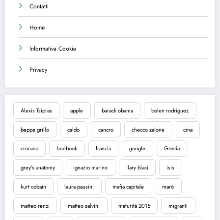
Contatti
Home
Informativa Cookie
Privacy
Alexis Tsipras
apple
barack obama
belen rodriguez
beppe grillo
caldo
cancro
checco zalone
cina
cronaca
facebook
francia
google
Grecia
grey's anatomy
ignazio marino
ilary blasi
isis
kurt cobain
laura pausini
mafia capitale
marò
matteo renzi
matteo salvini
maturità 2015
migranti