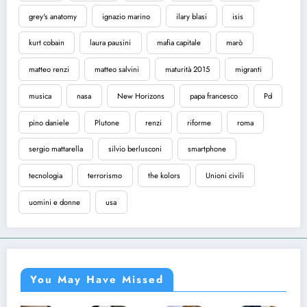
grey's anatomy
ignazio marino
ilary blasi
isis
kurt cobain
laura pausini
mafia capitale
marò
matteo renzi
matteo salvini
maturità 2015
migranti
musica
nasa
New Horizons
papa francesco
Pd
pino daniele
Plutone
renzi
riforme
roma
sergio mattarella
silvio berlusconi
smartphone
tecnologia
terrorismo
the kolors
Unioni civili
uomini e donne
usa
You May Have Missed