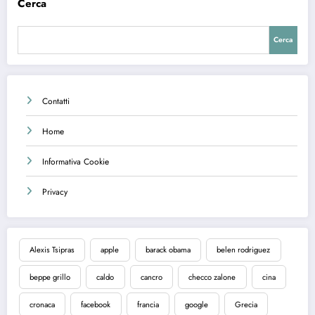
Cerca
Cerca
Contatti
Home
Informativa Cookie
Privacy
Alexis Tsipras
apple
barack obama
belen rodriguez
beppe grillo
caldo
cancro
checco zalone
cina
cronaca
facebook
francia
google
Grecia