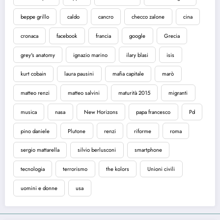
beppe grillo
caldo
cancro
checco zalone
cina
cronaca
facebook
francia
google
Grecia
grey's anatomy
ignazio marino
ilary blasi
isis
kurt cobain
laura pausini
mafia capitale
marò
matteo renzi
matteo salvini
maturità 2015
migranti
musica
nasa
New Horizons
papa francesco
Pd
pino daniele
Plutone
renzi
riforme
roma
sergio mattarella
silvio berlusconi
smartphone
tecnologia
terrorismo
the kolors
Unioni civili
uomini e donne
usa